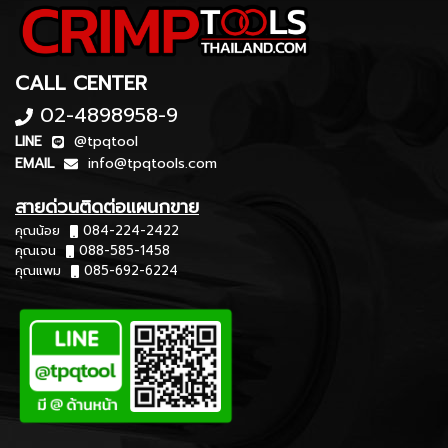
CALL CENTER
02-4898958-9
LINE
@tpqtool
EMAIL
info@tpqtools.com
สายด่วนติดต่อแผนกขาย
คุณน้อย
084-224-2422
คุณเจน
088-585-1458
คุณแพม
085-692-6224