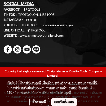
SOCIAL MEDIA
FACEBOOK :
TPQTOOLS
TIKTOK :
TPQTOOLONLINE.STORE
INSTAGRAM :
TPQTOOL
YOUTUBE :
TPQTOOLS ไทยพัฒนสิน ควอลิตี้ ทูลส์
LINE OFFICIAL :
@TPQTOOL
WEBSITE :
www.crimptoolsthailand.com
Copyright all rights reserved. Thaiphatanasin Quality Tools Company
Limited.
เว็บไซต์นี้มีการใช้งานคุกกี้ เพื่อเพิ่มประสิทธิภาพและประสบการณ์ที่ดี
ข้อความ รูปภาพ รูปแบบ ที่ปรากฏอยู่บนเว็บไซต์นี้ ถือเป็นลิขสิทธิ์ของ บริษัท
ในการใช้งานเว็บไซต์ของท่าน ท่านสามารถอ่านรายละเอียดเพิ่มเติม
ไทยพัฒนสิน ควอลิตี้ ทูลส์ จำกัด ห้ามมิให้ผู้ใดกระทำซ้ำ ลอกเลียนแบบ
ดาวน์โหลด หรือนำไปใช้ประโยชน์อื่นใดโดยไม่ได้รับอนุญาตจากบริษัทฯ เป็นลาย
ได้ที่
นโยบายความเป็นส่วนตัว
และ
นโยบายคุกกี้
ลักษณ์อักษร หากพบว่ามีการละเมิด นำข้อความ หรือ รูปภาพต่างๆ ไปใช้ไม่ว่า
ส่วนใดส่วนหนึ่งหรือทั้งหมดของเว็บไซต์ ทางบริษัทฯ มีสิทธิ์ดำเนินการตาม
ตั้งค่าคุกกี้
ยอมรับทั้งหมด
กฎหมายได้ทันที