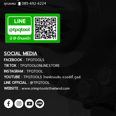
คุณแพม
085-692-6224
SOCIAL MEDIA
FACEBOOK :
TPQTOOLS
TIKTOK :
TPQTOOLONLINE.STORE
INSTAGRAM :
TPQTOOL
YOUTUBE :
TPQTOOLS ไทยพัฒนสิน ควอลิตี้ ทูลส์
LINE OFFICIAL :
@TPQTOOL
WEBSITE :
www.crimptoolsthailand.com