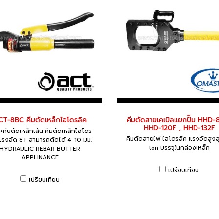
CT-8BC คีมตัดเหล็กไฮโดรลิค
คีมตัดสายเคเบิลแยกปั๊ม HHD-8
HHD-120F , HHD-132F
ะกับตัดเหล็กเส้น คีมตัดเหล็กไฮโดร
คีมตัดสายไฟ ไฮโดรลิค แรงอัดสูงส
แรงอัด 8T สามารถตัดได้ 4-10 มม.
ton บรรจุในกล่องเหล็ก
HYDRAULIC REBAR BUTTER
APPLINANCE
เปรียบเทียบ
เปรียบเทียบ