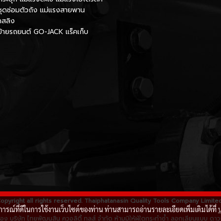
ชุดซ่อมตัวถัง แม่แรงสายพาน
กสลิง
นย้ายรถยนต์ GO-JACK แร็คเก็บ
opyright all rights reserved. Thaiphatanasin Quality Tools Company Limite
บการณ์ที่ดีในการใช้งานเว็บไซต์ของท่าน ท่านสามารถอ่านรายละเอียดเพิ่มเติมได้ที่
ิ์ของ บริษัท ไทยพัฒนสิน ควอลิตี้ ทูลส์ จำกัด ห้ามมิให้ผู้ใดกระทำซ้ำ ลอกเลียนแบบ 