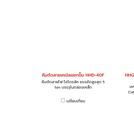
คีมตัดสายเคเบิลแยกปั๊ม HHD-40F
HHG-
คีมตัดสายไฟ ไฮโดรลิค แรงอัดสูงสุด 5
เค
ton บรรจุในกล่องเหล็ก
Cut
เปรียบเทียบ