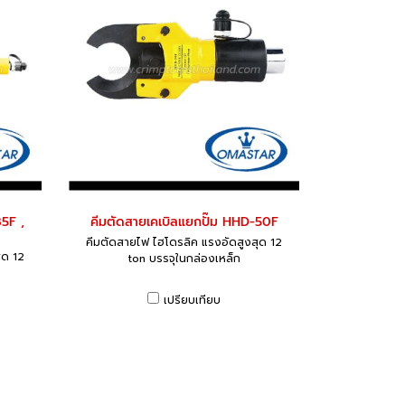
5F ,
คีมตัดสายเคเบิลแยกปั๊ม HHD-50F
คีมตัดสายไฟ ไฮโดรลิค แรงอัดสูงสุด 12
ุด 12
ton บรรจุในกล่องเหล็ก
เปรียบเทียบ