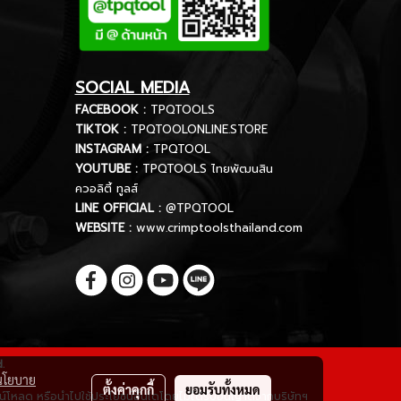
SOCIAL MEDIA
FACEBOOK :
TPQTOOLS
TIKTOK :
TPQTOOLONLINE.STORE
INSTAGRAM :
TPQTOOL
YOUTUBE :
TPQTOOLS ไทยพัฒนสิน
ควอลิตี้ ทูลส์
LINE OFFICIAL :
@TPQTOOL
WEBSITE :
www.crimptoolsthailand.com
d.
นโยบาย
ตั้งค่าคุกกี้
ยอมรับทั้งหมด
ดาวน์โหลด หรือนำไปใช้ประโยชน์อื่นใดโดยไม่ได้รับอนุญาตจากบริษัทฯ