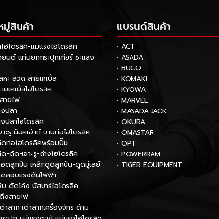
ู่สินค้า
แบรนด์สินค้า
กไฮโดรลิค-แม่แรงไฮโดรลิค
• ACT
รถยนต์ แท่นยกกระปุกเกียร์ ชะแลง
• ASADA
• BUCO
โลหะ ลวด สายเคเบิ้ล
• KOMAKI
สายเคเบิ้ลไฮโดรลิค
• KYOWA
กสายไฟ
• MARVEL
หางปลา
• MASADA JACK
หางปลาไฮโดรลิค
• OKURA
เจาะรู น็อคเอ้าท์ บานท่อไฮโดรลิค
• OMASTAR
งดัดท่อไฮโดรลิคพร้อมปั๊ม
• OPT
ตัด-ดัด-เจาะรู-ถ่างไฮโดรลิค
• POWERRAM
ถอดลูกปืน เหล็กดูดลูกปืน-ดูดมู่เลย์
• TIGER EQUIPMENT
องทดสอบแรงดันไฟฟ้า
พับ ดัดโค้ง บัสบาร์ไฮโดรลิค
์ดึงสายไฟ
เต่าลาก เต่าลากเครื่องจักร ด้าม
กระปุก แม่แรงตะเข้ แม่แรงไฮโดรลิค