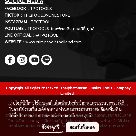
SOCIAL MEDIA
FACEBOOK :
TPQTOOLS
TIKTOK :
TPQTOOLONLINE.STORE
INSTAGRAM :
TPQTOOL
YOUTUBE :
TPQTOOLS ไทยพัฒนสิน ควอลิตี้ ทูลส์
LINE OFFICIAL :
@TPQTOOL
WEBSITE :
www.crimptoolsthailand.com
Copyright all rights reserved. Thaiphatanasin Quality Tools Company
Limited.
เว็บไซต์นี้มีการใช้งานคุกกี้ เพื่อเพิ่มประสิทธิภาพและประสบการณ์ที่ดี
ข้อความ รูปภาพ รูปแบบ ที่ปรากฏอยู่บนเว็บไซต์นี้ ถือเป็นลิขสิทธิ์ของ บริษัท
ในการใช้งานเว็บไซต์ของท่าน ท่านสามารถอ่านรายละเอียดเพิ่มเติม
ไทยพัฒนสิน ควอลิตี้ ทูลส์ จำกัด ห้ามมิให้ผู้ใดกระทำซ้ำ ลอกเลียนแบบ
ดาวน์โหลด หรือนำไปใช้ประโยชน์อื่นใดโดยไม่ได้รับอนุญาตจากบริษัทฯ เป็นลาย
ได้ที่
นโยบายความเป็นส่วนตัว
และ
นโยบายคุกกี้
ลักษณ์อักษร หากพบว่ามีการละเมิด นำข้อความ หรือ รูปภาพต่างๆ ไปใช้ไม่ว่า
ส่วนใดส่วนหนึ่งหรือทั้งหมดของเว็บไซต์ ทางบริษัทฯ มีสิทธิ์ดำเนินการตาม
ตั้งค่าคุกกี้
ยอมรับทั้งหมด
กฎหมายได้ทันที