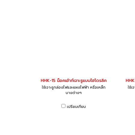
HHK-15 น็อคเอ้าท์เจาะรูแบบไฮโดรลิค
HHK-
ใช้เจาะรูกล่องไฟและแผงไฟฟ้า หรือเหล็ก
ใช้เ
บางต่างๆ
เปรียบเทียบ