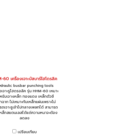
60 เครื่องเจาะบัสบาร์ไฮโดรลิค
draulic busbar punching tools
องเจาะรูไฮดรอลิค รุ่น HHM-60 เหมาะ
หรับเจาะเหล็ก ทองแดง เหล็กตัวซี
็กฉาก ไม่เหมาะกับเหล็กแผ่นเพราะไม่
รถเจาะรูเข้าไปกลางเพลทได้ สามารถ
เหล็กสแตนเลสได้แต่ความหนาจะต้อง
ลดลง
เปรียบเทียบ