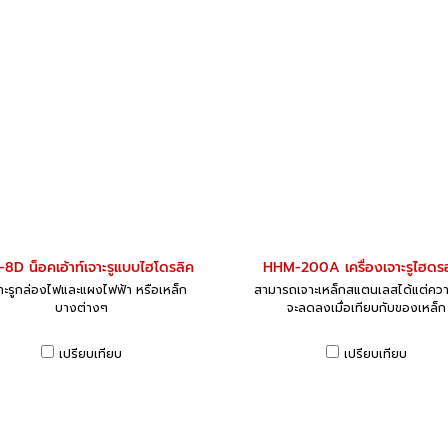
8D น็อคเอ้าท์เจาะรูแบบไฮโดรลิค
HHM-200A เครื่องเจาะรูไฮดร
จาะรูกล่องไฟและแผงไฟฟ้า หรือเหล็ก
สามารถเจาะเหล็กสแตนเลสได้แต่คว
บางต่างๆ
จะลดลงเมื่อเทียบกับของเหล็ก
เปรียบเทียบ
เปรียบเทียบ