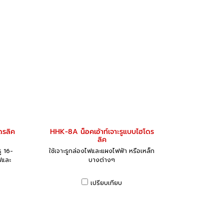
ดรลิค
HHK-8A น็อคเอ้าท์เจาะรูแบบไฮโดร
ลิค
ู 16-
ใช้เจาะรูกล่องไฟและแผงไฟฟ้า หรือเหล็ก
ฟและ
บางต่างๆ
เปรียบเทียบ