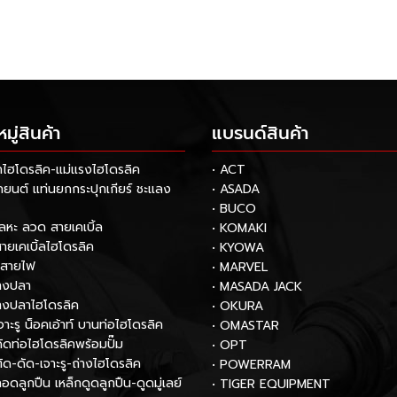
ู่สินค้า
แบรนด์สินค้า
กไฮโดรลิค-แม่แรงไฮโดรลิค
• ACT
รถยนต์ แท่นยกกระปุกเกียร์ ชะแลง
• ASADA
• BUCO
โลหะ ลวด สายเคเบิ้ล
• KOMAKI
สายเคเบิ้ลไฮโดรลิค
• KYOWA
กสายไฟ
• MARVEL
หางปลา
• MASADA JACK
หางปลาไฮโดรลิค
• OKURA
เจาะรู น็อคเอ้าท์ บานท่อไฮโดรลิค
• OMASTAR
งดัดท่อไฮโดรลิคพร้อมปั๊ม
• OPT
ตัด-ดัด-เจาะรู-ถ่างไฮโดรลิค
• POWERRAM
ถอดลูกปืน เหล็กดูดลูกปืน-ดูดมู่เลย์
• TIGER EQUIPMENT