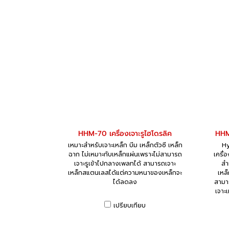
HHM-70 เครื่องเจาะรูไฮโดรลิค
HHM-
เหมาะสำหรับเจาะเหล็ก บีม เหล็กตัวซี เหล็ก
Hy
ฉาก ไม่เหมาะกับเหล็กแผ่นเพราะไม่สามารถ
เครื่
เจาะรูเข้าไปกลางเพลทได้ สามารถเจาะ
สำ
เหล็กสแตนเลสได้แต่ความหนาของเหล็กจะ
เหล
ได้ลดลง
สามา
เจาะ
เปรียบเทียบ