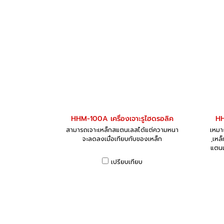
HHM-100A เครื่องเจาะรูไฮดรอลิค
HH
สามารถเจาะเหล็กสแตนเลสได้แต่ความหนา
เหมาะ
จะลดลงเมื่อเทียบกับของเหล็ก
,เหล
แตนเ
เปรียบเทียบ