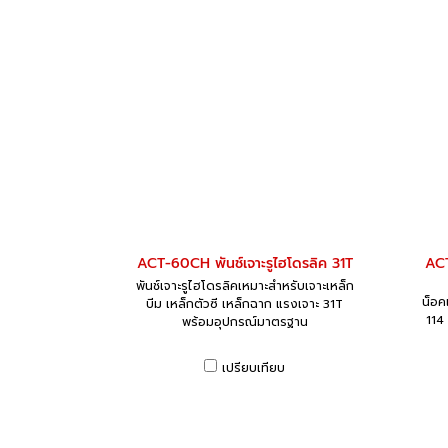
ACT-60CH พันช์เจาะรูไฮโดรลิค 31T
ACT
พันช์เจาะรูไฮโดรลิคเหมาะสำหรับเจาะเหล็ก
น็อค
บีม เหล็กตัวซี เหล็กฉาก แรงเจาะ 31T
114
พร้อมอุปกรณ์มาตรฐาน
เปรียบเทียบ