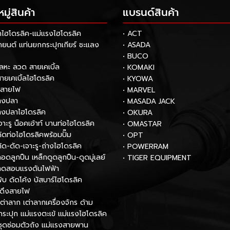
ู่สินค้า
แบรนด์สินค้า
กไฮโดรลิค-แม่แรงไฮโดรลิค
• ACT
รถยนต์ แท่นยกกระปุกเกียร์ ชะแลง
• ASADA
• BUCO
โลหะ ลวด สายเคเบิ้ล
• KOMAKI
สายเคเบิ้ลไฮโดรลิค
• KYOWA
กสายไฟ
• MARVEL
หางปลา
• MASADA JACK
หางปลาไฮโดรลิค
• OKURA
เจาะรู น็อคเอ้าท์ บานท่อไฮโดรลิค
• OMASTAR
งดัดท่อไฮโดรลิคพร้อมปั๊ม
• OPT
ตัด-ดัด-เจาะรู-ถ่างไฮโดรลิค
• POWERRAM
ถอดลูกปืน เหล็กดูดลูกปืน-ดูดมู่เลย์
• TIGER EQUIPMENT
องทดสอบแรงดันไฟฟ้า
พับ ดัดโค้ง บัสบาร์ไฮโดรลิค
์ดึงสายไฟ
เต่าลาก เต่าลากเครื่องจักร ด้าม
กระปุก แม่แรงตะเข้ แม่แรงไฮโดรลิค
ชุดซ่อมตัวถัง แม่แรงสายพาน