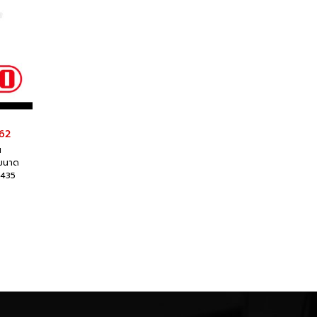
 62
น
ขนาด
- 435