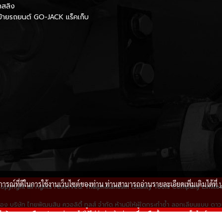
กสลิง
นย้ายรถยนต์ GO-JACK แร็คเก็บ
บการณ์ที่ดีในการใช้งานเว็บไซต์ของท่าน ท่านสามารถอ่านรายละเอียดเพิ่มเติมได้ที่
opyright all rights reserved. Thaiphatanasin Quality Tools Company Limite
ิ์ของ บริษัท ไทยพัฒนสิน ควอลิตี้ ทูลส์ จำกัด ห้ามมิให้ผู้ใดกระทำซ้ำ ลอกเลียนแบบ 
ข้อความ หรือ รูปภาพต่างๆ ไปใช้ไม่ว่าส่วนใดส่วนหนึ่งหรือทั้งหมดของเว็บไซต์ ทางบ