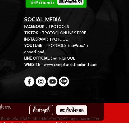
SOCIAL MEDIA
FACEBOOK :
TPQTOOLS
TIKTOK :
TPQTOOLONLINE.STORE
INSTAGRAM :
TPQTOOL
YOUTUBE :
TPQTOOLS ไทยพัฒนสิน
ควอลิตี้ ทูลส์
LINE OFFICIAL :
@TPQTOOL
WEBSITE :
www.crimptoolsthailand.com
นโยบาย
d.
ตั้งค่าคุกกี้
ยอมรับทั้งหมด
ดาวน์โหลด หรือนำไปใช้ประโยชน์อื่นใดโดยไม่ได้รับอนุญาตจากบริษัทฯ
ริษัทฯ มีสิทธิ์ดำเนินการตามกฎหมายได้ทันที