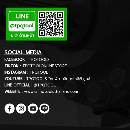
SOCIAL MEDIA
FACEBOOK :
TPQTOOLS
TIKTOK :
TPQTOOLONLINE.STORE
INSTAGRAM :
TPQTOOL
YOUTUBE :
TPQTOOLS ไทยพัฒนสิน ควอลิตี้ ทูลส์
LINE OFFICIAL :
@TPQTOOL
WEBSITE :
www.crimptoolsthailand.com