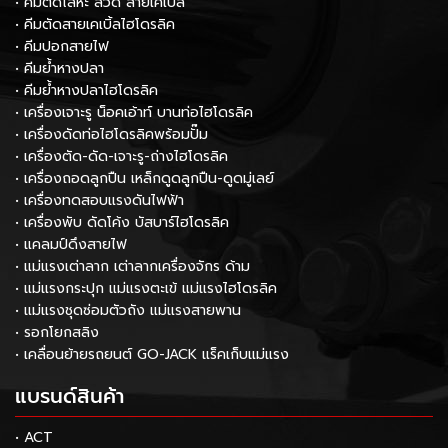
• คีมตัดโลหะ ลวด สายเคเบิ้ล
• คีมตัดสายเคเบิ้ลไฮโดรลิค
• คีมปอกสายไฟ
• คีมย้ำหางปลา
• คีมย้ำหางปลาไฮโดรลิค
• เครื่องเจาะรู น็อคเอ้าท์ บานท่อไฮโดรลิค
• เครื่องดัดท่อไฮโดรลิคพร้อมปั๊ม
• เครื่องตัด-ดัด-เจาะรู-ถ่างไฮโดรลิค
• เครื่องถอดลูกปืน เหล็กดูดลูกปืน-ดูดมู่เลย์
• เครื่องทดสอบแรงดันไฟฟ้า
• เครื่องพับ ดัดโค้ง บัสบาร์ไฮโดรลิค
• แคลมป์ดึงสายไฟ
• แม่แรงเต่าลาก เต่าลากเครื่องจักร ด้าม
• แม่แรงกระปุก แม่แรงตะเข้ แม่แรงไฮโดรลิค
• แม่แรงชุดซ่อมตัวถัง แม่แรงสายพาน
• รอกโยกสลิง
• เคลื่อนย้ายรถยนต์ GO-JACK แร็คเก็บแม่แรง
แบรนด์สินค้า
• ACT