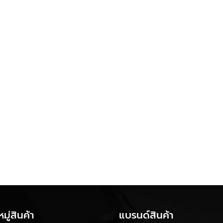
ู่สินค้า
แบรนด์สินค้า