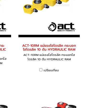
กระ
ACT-10RM แม่แรงไฮโดรลิค กระบอก
ULIC
ไฮโดรลิค 10 ตัน HYDRAULIC RAM
ACT-10RM แม่แรงไฮโดรลิค กระบอกไฮ
อกไฮ
โดรลิค 10 ตัน HYDRAULIC RAM
AM
เปรียบเทียบ