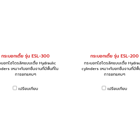
กระบอกเตี้ย รุ่น ESL-300
กระบอกเตี้ย รุ่น ESL-200
ะบอกไฮโดรลิคแบบเตี้ย Hydraulic
กระบอกไฮโดรลิคแบบเตี้ย Hydrau
nders เหมาะกับยกชิ้นงานที่มีพื้นที่ใน
cylinders เหมาะกับยกชิ้นงานที่มีพื้น
การยกแคบๆ
การยกแคบๆ
เปรียบเทียบ
เปรียบเทียบ