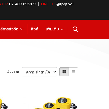
NTER
02-489-8958-9 |
LINE ID :
@tpqtool
ิธีการสั่งซื้อ
ลิงค์
เพิ่มเติม
เรียงตาม