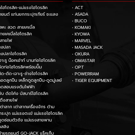
กไฮโดรลิค-แม่แรงไฮโดรลิค
• ACT
รถยนต์ แท่นยกกระปุกเกียร์ ชะแลง
• ASADA
• BUCO
โลหะ ลวด สายเคเบิ้ล
• KOMAKI
สายเคเบิ้ลไฮโดรลิค
• KYOWA
กสายไฟ
• MARVEL
หางปลา
• MASADA JACK
หางปลาไฮโดรลิค
• OKURA
เจาะรู น็อคเอ้าท์ บานท่อไฮโดรลิค
• OMASTAR
งดัดท่อไฮโดรลิคพร้อมปั๊ม
• OPT
ตัด-ดัด-เจาะรู-ถ่างไฮโดรลิค
• POWERRAM
ถอดลูกปืน เหล็กดูดลูกปืน-ดูดมู่เลย์
• TIGER EQUIPMENT
องทดสอบแรงดันไฟฟ้า
พับ ดัดโค้ง บัสบาร์ไฮโดรลิค
์ดึงสายไฟ
เต่าลาก เต่าลากเครื่องจักร ด้าม
กระปุก แม่แรงตะเข้ แม่แรงไฮโดรลิค
ชุดซ่อมตัวถัง แม่แรงสายพาน
กสลิง
นย้ายรถยนต์ GO-JACK แร็คเก็บ