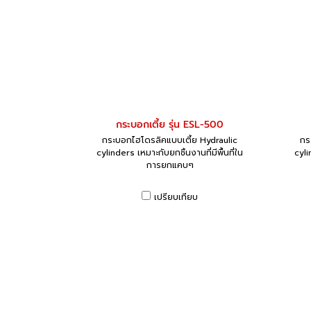
กระบอกเตี้ย รุ่น ESL-500
กระบอกไฮโดรลิคแบบเตี้ย Hydraulic
กร
cylinders เหมาะกับยกชิ้นงานที่มีพื้นที่ใน
cyli
การยกแคบๆ
เปรียบเทียบ