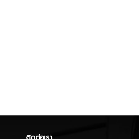
ติดต่อเรา