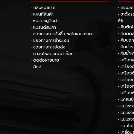
• กลับหน้าแรก
• กระบอ
• แผนที่สินค้า
• ขาตั้ง
ล้อ
• หมวดหมู่สินค้า
• คีมตัด
• แบรนด์สินค้า
• คีมตัด
• ช่องทางการสั่งซื้อ ขอใบเสนอราคา
• คีมปอ
• ช่องทางการชำระเงิน
• คีมย้ำ
• ช่องทางการจัดส่ง
• คีมย้ำ
• ดาวน์โหลดแคตตาล็อก
• เครื่อง
• ติดต่อฝ่ายขาย
• เครื่อ
• ลิงค์
• เครื่อง
• เครื่อง
• เครื่
• เครื่อง
• แคลมป
• แม่แรง
• แม่แรง
• แม่แรง
• รอกโย
• เคลื่อ