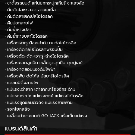
• ขาตั้งรถยนต์ แท่นยกกระปุกเกียร์ ชะแลงล้อ
• คีมตัดโลหะ ลวด สายเคเบิ้ล
• คีมตัดสายเคเบิ้ลไฮโดรลิค
• คีมปอกสายไฟ
• คีมย้ำหางปลา
• คีมย้ำหางปลาไฮโดรลิค
• เครื่องเจาะรู น็อคเอ้าท์ บานท่อไฮโดรลิค
• เครื่องดัดท่อไฮโดรลิคพร้อมปั๊ม
• เครื่องตัด-ดัด-เจาะรู-ถ่างไฮโดรลิค
• เครื่องถอดลูกปืน เหล็กดูดลูกปืน-ดูดมู่เลย์
• เครื่องทดสอบแรงดันไฟฟ้า
• เครื่องพับ ดัดโค้ง บัสบาร์ไฮโดรลิค
• แคลมป์ดึงสายไฟ
• แม่แรงเต่าลาก เต่าลากเครื่องจักร ด้าม
• แม่แรงกระปุก แม่แรงตะเข้ แม่แรงไฮโดรลิค
• แม่แรงชุดซ่อมตัวถัง แม่แรงสายพาน
• รอกโยกสลิง
• เคลื่อนย้ายรถยนต์ GO-JACK แร็คเก็บแม่แรง
แบรนด์สินค้า