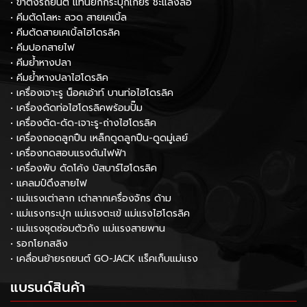
• ขาตั้งรถยนต์ แท่นยกกระปุกเกียร์ ชะแลงล้อ
• คีมตัดโลหะ ลวด สายเคเบิ้ล
• คีมตัดสายเคเบิ้ลไฮโดรลิค
• คีมปอกสายไฟ
• คีมย้ำหางปลา
• คีมย้ำหางปลาไฮโดรลิค
• เครื่องเจาะรู น็อคเอ้าท์ บานท่อไฮโดรลิค
• เครื่องดัดท่อไฮโดรลิคพร้อมปั๊ม
• เครื่องตัด-ดัด-เจาะรู-ถ่างไฮโดรลิค
• เครื่องถอดลูกปืน เหล็กดูดลูกปืน-ดูดมู่เลย์
• เครื่องทดสอบแรงดันไฟฟ้า
• เครื่องพับ ดัดโค้ง บัสบาร์ไฮโดรลิค
• แคลมป์ดึงสายไฟ
• แม่แรงเต่าลาก เต่าลากเครื่องจักร ด้าม
• แม่แรงกระปุก แม่แรงตะเข้ แม่แรงไฮโดรลิค
• แม่แรงชุดซ่อมตัวถัง แม่แรงสายพาน
• รอกโยกสลิง
• เคลื่อนย้ายรถยนต์ GO-JACK แร็คเก็บแม่แรง
แบรนด์สินค้า