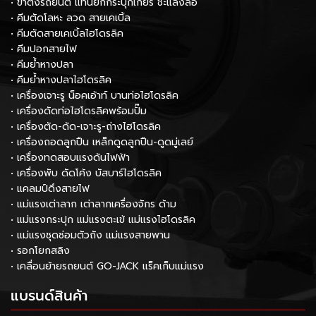
• ขาตั้งรถยนต์ แท่นยกกระปุกเกียร์ ชะแลงล้อ
• คีมตัดโลหะ ลวด สายเคเบิ้ล
• คีมตัดสายเคเบิ้ลไฮโดรลิค
• คีมปอกสายไฟ
• คีมย้ำหางปลา
• คีมย้ำหางปลาไฮโดรลิค
• เครื่องเจาะรู น็อคเอ้าท์ บานท่อไฮโดรลิค
• เครื่องดัดท่อไฮโดรลิคพร้อมปั๊ม
• เครื่องตัด-ดัด-เจาะรู-ถ่างไฮโดรลิค
• เครื่องถอดลูกปืน เหล็กดูดลูกปืน-ดูดมู่เลย์
• เครื่องทดสอบแรงดันไฟฟ้า
• เครื่องพับ ดัดโค้ง บัสบาร์ไฮโดรลิค
• แคลมป์ดึงสายไฟ
• แม่แรงเต่าลาก เต่าลากเครื่องจักร ด้าม
• แม่แรงกระปุก แม่แรงตะเข้ แม่แรงไฮโดรลิค
• แม่แรงชุดซ่อมตัวถัง แม่แรงสายพาน
• รอกโยกสลิง
• เคลื่อนย้ายรถยนต์ GO-JACK แร็คเก็บแม่แรง
แบรนด์สินค้า