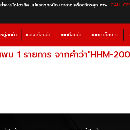
 ย้ำสายไฮโดรลิค แม่แรงทุกชนิด เต่าลากเครื่องจักรคุณภาพ
CALL CE
มู่สินค้า
แบรนด์สินค้า
แผนที่สินค้า
แคตตาล็อก
ว
นพบ 1 รายการ จากคำว่า"HHM-20