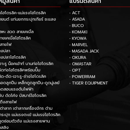
ู่สินค้า
แบรนด์สินค้า
กไฮโดรลิค-แม่แรงไฮโดรลิค
• ACT
รถยนต์ แท่นยกกระปุกเกียร์ ชะแลง
• ASADA
• BUCO
โลหะ ลวด สายเคเบิ้ล
• KOMAKI
สายเคเบิ้ลไฮโดรลิค
• KYOWA
กสายไฟ
• MARVEL
หางปลา
• MASADA JACK
หางปลาไฮโดรลิค
• OKURA
เจาะรู น็อคเอ้าท์ บานท่อไฮโดรลิค
• OMASTAR
งดัดท่อไฮโดรลิคพร้อมปั๊ม
• OPT
ตัด-ดัด-เจาะรู-ถ่างไฮโดรลิค
• POWERRAM
ถอดลูกปืน เหล็กดูดลูกปืน-ดูดมู่เลย์
• TIGER EQUIPMENT
องทดสอบแรงดันไฟฟ้า
พับ ดัดโค้ง บัสบาร์ไฮโดรลิค
์ดึงสายไฟ
เต่าลาก เต่าลากเครื่องจักร ด้าม
กระปุก แม่แรงตะเข้ แม่แรงไฮโดรลิค
ชุดซ่อมตัวถัง แม่แรงสายพาน
กสลิง