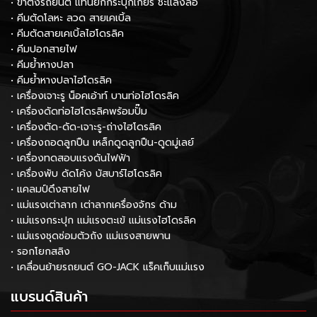
• ขาตั้งรถยนต์ แท่นยกกระปุกเกียร์ ชะแลงล้อ
• คีมตัดโลหะ ลวด สายเคเบิ้ล
• คีมตัดสายเคเบิ้ลไฮโดรลิค
• คีมปอกสายไฟ
• คีมย้ำหางปลา
• คีมย้ำหางปลาไฮโดรลิค
• เครื่องเจาะรู น็อคเอ้าท์ บานท่อไฮโดรลิค
• เครื่องดัดท่อไฮโดรลิคพร้อมปั๊ม
• เครื่องตัด-ดัด-เจาะรู-ถ่างไฮโดรลิค
• เครื่องถอดลูกปืน เหล็กดูดลูกปืน-ดูดมู่เลย์
• เครื่องทดสอบแรงดันไฟฟ้า
• เครื่องพับ ดัดโค้ง บัสบาร์ไฮโดรลิค
• แคลมป์ดึงสายไฟ
• แม่แรงเต่าลาก เต่าลากเครื่องจักร ด้าม
• แม่แรงกระปุก แม่แรงตะเข้ แม่แรงไฮโดรลิค
• แม่แรงชุดซ่อมตัวถัง แม่แรงสายพาน
• รอกโยกสลิง
• เคลื่อนย้ายรถยนต์ GO-JACK แร็คเก็บแม่แรง
แบรนด์สินค้า