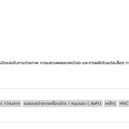
รจัดแสงในการถ่ายภาพ การแสดงผลของหน้าจอ และการผลิตในแต่ละล็อต ทางบริ
กร /ด้ามลาก
แม่แรงเต่าลากเครื่องจักร / หมุนรอบ ( ล้อPU
เหล็ก)
HHC