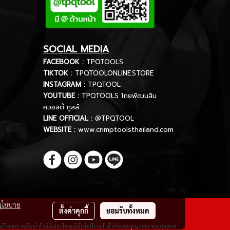
SOCIAL MEDIA
FACEBOOK :
TPQTOOLS
TIKTOK :
TPQTOOLONLINE.STORE
INSTAGRAM :
TPQTOOL
YOUTUBE :
TPQTOOLS ไทยพัฒนสิน
ควอลิตี้ ทูลส์
LINE OFFICIAL :
@TPQTOOL
WEBSITE :
www.crimptoolsthailand.com
นโยบาย
d.
ตั้งค่าคุกกี้
ยอมรับทั้งหมด
ดาวน์โหลด หรือนำไปใช้ประโยชน์อื่นใดโดยไม่ได้รับอนุญาตจากบริษัทฯ