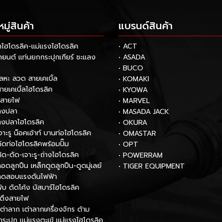
ู่สินค้า
แบรนด์สินค้า
กไฮโดรลิค-แม่แรงไฮโดรลิค
• ACT
รถยนต์ แท่นยกกระปุกเกียร์ ชะแลง
• ASADA
• BUCO
โลหะ ลวด สายเคเบิ้ล
• KOMAKI
สายเคเบิ้ลไฮโดรลิค
• KYOWA
กสายไฟ
• MARVEL
หางปลา
• MASADA JACK
หางปลาไฮโดรลิค
• OKURA
เจาะรู น็อคเอ้าท์ บานท่อไฮโดรลิค
• OMASTAR
งดัดท่อไฮโดรลิคพร้อมปั๊ม
• OPT
ตัด-ดัด-เจาะรู-ถ่างไฮโดรลิค
• POWERRAM
ถอดลูกปืน เหล็กดูดลูกปืน-ดูดมู่เลย์
• TIGER EQUIPMENT
องทดสอบแรงดันไฟฟ้า
พับ ดัดโค้ง บัสบาร์ไฮโดรลิค
์ดึงสายไฟ
เต่าลาก เต่าลากเครื่องจักร ด้าม
กระปุก แม่แรงตะเข้ แม่แรงไฮโดรลิค