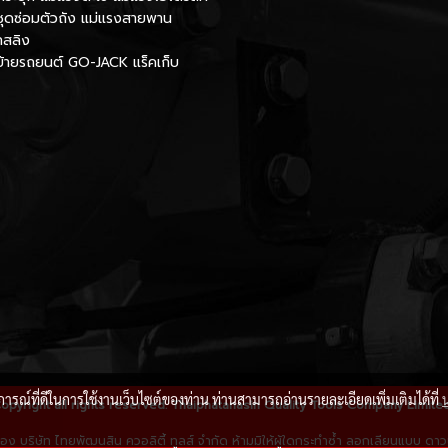
ชุดซ่อมตัวถัง แม่แรงสายพาน
กสลิง
นย้ายรถยนต์ GO-JACK แร็คเก็บ
บการณ์ที่ดีในการใช้งานเว็บไซต์ของท่าน ท่านสามารถอ่านรายละเอียดเพิ่มเติมได้ที่
opyright all rights reserved. Thaiphatanasin Quality Tools Company Limite
ิ์ของ บริษัท ไทยพัฒนสิน ควอลิตี้ ทูลส์ จำกัด ห้ามมิให้ผู้ใดกระทำซ้ำ ลอกเลียนแบบ 