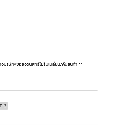
ษัทฯขอสงวนสิทธิ์ไม่รับเปลี่ยน/คืนสินค้า **
T-3