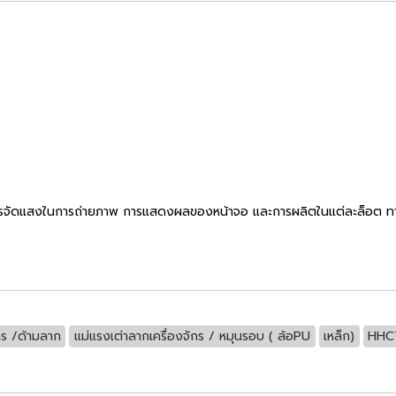
รจัดแสงในการถ่ายภาพ การแสดงผลของหน้าจอ และการผลิตในแต่ละล็อต ทางบริ
กร /ด้ามลาก
แม่แรงเต่าลากเครื่องจักร / หมุนรอบ ( ล้อPU
เหล็ก)
HHC