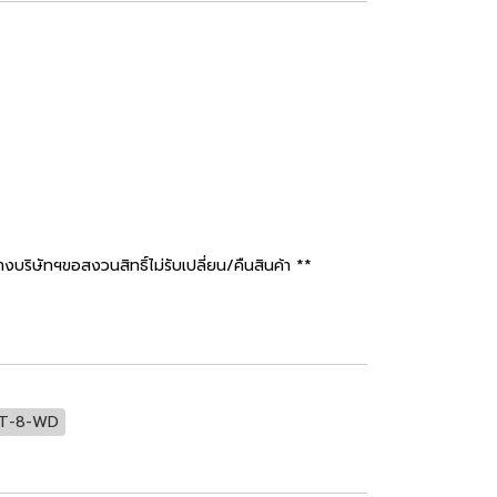
ษัทฯขอสงวนสิทธิ์ไม่รับเปลี่ยน/คืนสินค้า **
T-8-WD