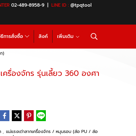
NTER
02-489-8958-9 |
LINE ID :
@tpqtool
ิธีการสั่งซื้อ
ลิงค์
เพิ่มเติม
็ก)
ครื่องจักร รุ่นเลี้ยว 360 องศา
าก
แม่แรงเต่าลากเครื่องจักร / หมุนรอบ (ล้อ PU / ล้อ
,