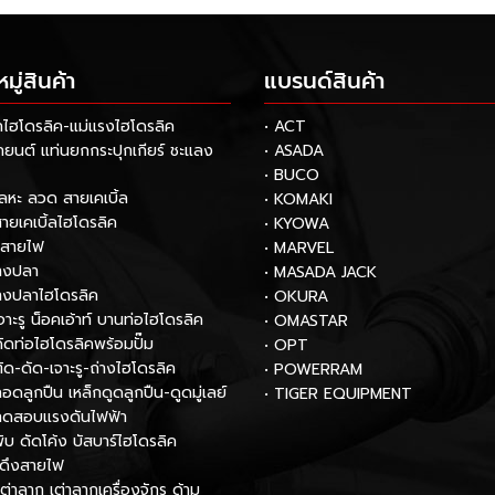
ู่สินค้า
แบรนด์สินค้า
กไฮโดรลิค-แม่แรงไฮโดรลิค
• ACT
รถยนต์ แท่นยกกระปุกเกียร์ ชะแลง
• ASADA
• BUCO
โลหะ ลวด สายเคเบิ้ล
• KOMAKI
สายเคเบิ้ลไฮโดรลิค
• KYOWA
กสายไฟ
• MARVEL
หางปลา
• MASADA JACK
หางปลาไฮโดรลิค
• OKURA
เจาะรู น็อคเอ้าท์ บานท่อไฮโดรลิค
• OMASTAR
งดัดท่อไฮโดรลิคพร้อมปั๊ม
• OPT
ตัด-ดัด-เจาะรู-ถ่างไฮโดรลิค
• POWERRAM
ถอดลูกปืน เหล็กดูดลูกปืน-ดูดมู่เลย์
• TIGER EQUIPMENT
องทดสอบแรงดันไฟฟ้า
พับ ดัดโค้ง บัสบาร์ไฮโดรลิค
์ดึงสายไฟ
เต่าลาก เต่าลากเครื่องจักร ด้าม