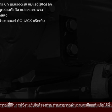
กระปุก แม่แรงตะเข้ แม่แรงไฮโดรลิค
ชุดซ่อมตัวถัง แม่แรงสายพาน
กสลิง
นย้ายรถยนต์ GO-JACK แร็คเก็บ
บการณ์ที่ดีในการใช้งานเว็บไซต์ของท่าน ท่านสามารถอ่านรายละเอียดเพิ่มเติมได้ที่
opyright all rights reserved. Thaiphatanasin Quality Tools Company Limite