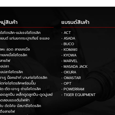
ู่สินค้า
แบรนด์สินค้า
กไฮโดรลิค-แม่แรงไฮโดรลิค
• ACT
รถยนต์ แท่นยกกระปุกเกียร์ ชะแลง
• ASADA
• BUCO
โลหะ ลวด สายเคเบิ้ล
• KOMAKI
สายเคเบิ้ลไฮโดรลิค
• KYOWA
กสายไฟ
• MARVEL
หางปลา
• MASADA JACK
หางปลาไฮโดรลิค
• OKURA
เจาะรู น็อคเอ้าท์ บานท่อไฮโดรลิค
• OMASTAR
งดัดท่อไฮโดรลิคพร้อมปั๊ม
• OPT
ตัด-ดัด-เจาะรู-ถ่างไฮโดรลิค
• POWERRAM
ถอดลูกปืน เหล็กดูดลูกปืน-ดูดมู่เลย์
• TIGER EQUIPMENT
องทดสอบแรงดันไฟฟ้า
พับ ดัดโค้ง บัสบาร์ไฮโดรลิค
์ดึงสายไฟ