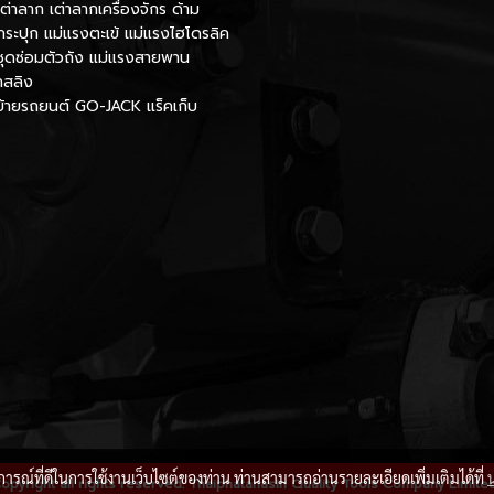
เต่าลาก เต่าลากเครื่องจักร ด้าม
กระปุก แม่แรงตะเข้ แม่แรงไฮโดรลิค
ชุดซ่อมตัวถัง แม่แรงสายพาน
กสลิง
นย้ายรถยนต์ GO-JACK แร็คเก็บ
บการณ์ที่ดีในการใช้งานเว็บไซต์ของท่าน ท่านสามารถอ่านรายละเอียดเพิ่มเติมได้ที่
opyright all rights reserved. Thaiphatanasin Quality Tools Company Limite