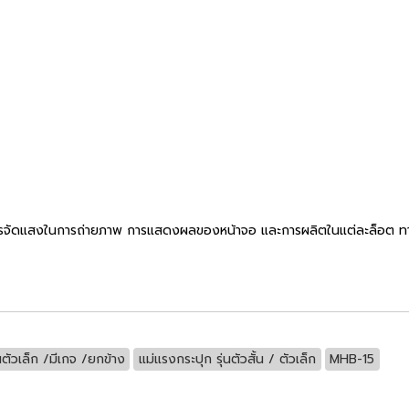
รจัดแสงในการถ่ายภาพ การแสดงผลของหน้าจอ และการผลิตในแต่ละล็อต ทางบริ
่นตัวเล็ก /มีเกจ /ยกข้าง
แม่แรงกระปุก รุ่นตัวสั้น / ตัวเล็ก
MHB-15