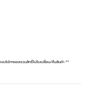
ษัทฯขอสงวนสิทธิ์ไม่รับเปลี่ยน/คืนสินค้า **