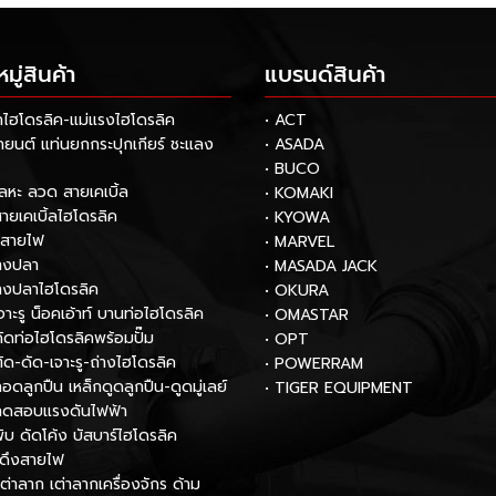
ู่สินค้า
แบรนด์สินค้า
กไฮโดรลิค-แม่แรงไฮโดรลิค
• ACT
รถยนต์ แท่นยกกระปุกเกียร์ ชะแลง
• ASADA
• BUCO
โลหะ ลวด สายเคเบิ้ล
• KOMAKI
สายเคเบิ้ลไฮโดรลิค
• KYOWA
กสายไฟ
• MARVEL
หางปลา
• MASADA JACK
หางปลาไฮโดรลิค
• OKURA
เจาะรู น็อคเอ้าท์ บานท่อไฮโดรลิค
• OMASTAR
งดัดท่อไฮโดรลิคพร้อมปั๊ม
• OPT
ตัด-ดัด-เจาะรู-ถ่างไฮโดรลิค
• POWERRAM
ถอดลูกปืน เหล็กดูดลูกปืน-ดูดมู่เลย์
• TIGER EQUIPMENT
องทดสอบแรงดันไฟฟ้า
พับ ดัดโค้ง บัสบาร์ไฮโดรลิค
์ดึงสายไฟ
เต่าลาก เต่าลากเครื่องจักร ด้าม