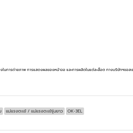
งในการถ่ายภาพ การแสดงผลของหน้าจอ และการผลิตในแต่ละล็อต ทางบริษัทฯขอสงวนสิท
ม
แม่แรงตะเข้ / แม่แรงตะเข้รุ่นยาว
OK-3EL