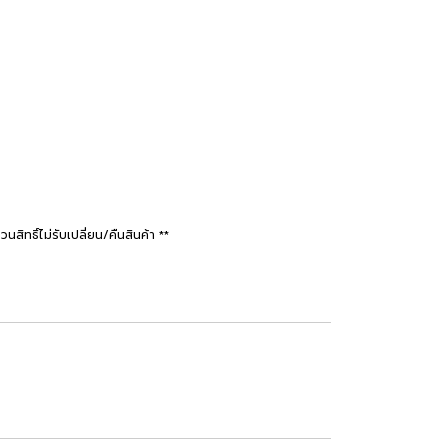
ธิ์ไม่รับเปลี่ยน/คืนสินค้า **