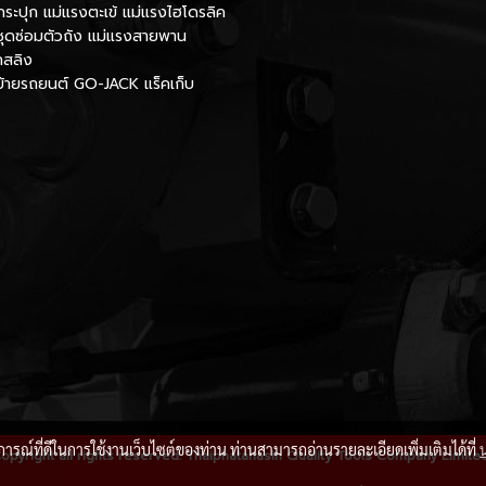
กระปุก แม่แรงตะเข้ แม่แรงไฮโดรลิค
ชุดซ่อมตัวถัง แม่แรงสายพาน
กสลิง
นย้ายรถยนต์ GO-JACK แร็คเก็บ
บการณ์ที่ดีในการใช้งานเว็บไซต์ของท่าน ท่านสามารถอ่านรายละเอียดเพิ่มเติมได้ที่
opyright all rights reserved. Thaiphatanasin Quality Tools Company Limite