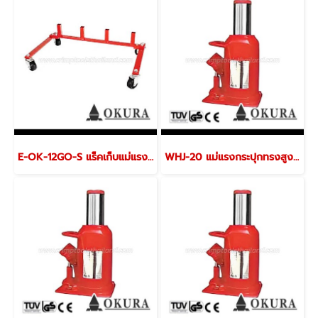
E-OK-12GO-S แร็คเก็บแม่แรงเคลื่อนย้ายรถ OKURA
WHJ-20 แม่แรงกระปุกทรงสูง ขนาด 20 ตัน "OKURA"