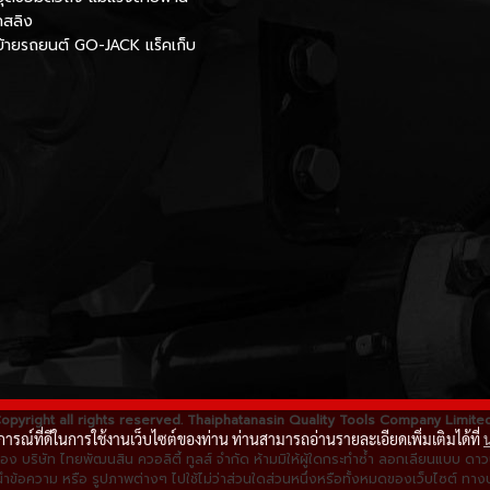
กสลิง
นย้ายรถยนต์ GO-JACK แร็คเก็บ
opyright all rights reserved. Thaiphatanasin Quality Tools Company Limite
บการณ์ที่ดีในการใช้งานเว็บไซต์ของท่าน ท่านสามารถอ่านรายละเอียดเพิ่มเติมได้ที่
ิ์ของ บริษัท ไทยพัฒนสิน ควอลิตี้ ทูลส์ จำกัด ห้ามมิให้ผู้ใดกระทำซ้ำ ลอกเลียนแบบ 
ข้อความ หรือ รูปภาพต่างๆ ไปใช้ไม่ว่าส่วนใดส่วนหนึ่งหรือทั้งหมดของเว็บไซต์ ทางบ