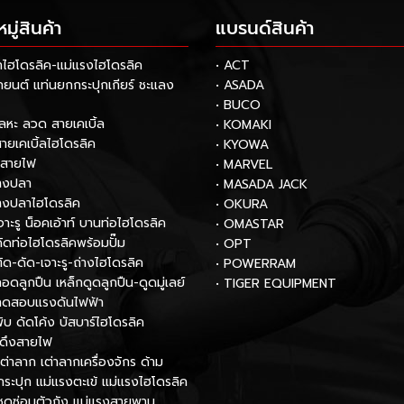
ู่สินค้า
แบรนด์สินค้า
กไฮโดรลิค-แม่แรงไฮโดรลิค
• ACT
รถยนต์ แท่นยกกระปุกเกียร์ ชะแลง
• ASADA
• BUCO
โลหะ ลวด สายเคเบิ้ล
• KOMAKI
สายเคเบิ้ลไฮโดรลิค
• KYOWA
กสายไฟ
• MARVEL
หางปลา
• MASADA JACK
หางปลาไฮโดรลิค
• OKURA
เจาะรู น็อคเอ้าท์ บานท่อไฮโดรลิค
• OMASTAR
งดัดท่อไฮโดรลิคพร้อมปั๊ม
• OPT
ตัด-ดัด-เจาะรู-ถ่างไฮโดรลิค
• POWERRAM
ถอดลูกปืน เหล็กดูดลูกปืน-ดูดมู่เลย์
• TIGER EQUIPMENT
องทดสอบแรงดันไฟฟ้า
พับ ดัดโค้ง บัสบาร์ไฮโดรลิค
์ดึงสายไฟ
เต่าลาก เต่าลากเครื่องจักร ด้าม
กระปุก แม่แรงตะเข้ แม่แรงไฮโดรลิค
ชุดซ่อมตัวถัง แม่แรงสายพาน