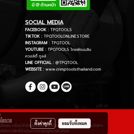
SOCIAL MEDIA
FACEBOOK :
TPQTOOLS
TIKTOK :
TPQTOOLONLINE.STORE
INSTAGRAM :
TPQTOOL
YOUTUBE :
TPQTOOLS ไทยพัฒนสิน
ควอลิตี้ ทูลส์
LINE OFFICIAL :
@TPQTOOL
WEBSITE :
www.crimptoolsthailand.com
d.
นโยบาย
ตั้งค่าคุกกี้
ยอมรับทั้งหมด
ดาวน์โหลด หรือนำไปใช้ประโยชน์อื่นใดโดยไม่ได้รับอนุญาตจากบริษัทฯ
ริษัทฯ มีสิทธิ์ดำเนินการตามกฎหมายได้ทันที