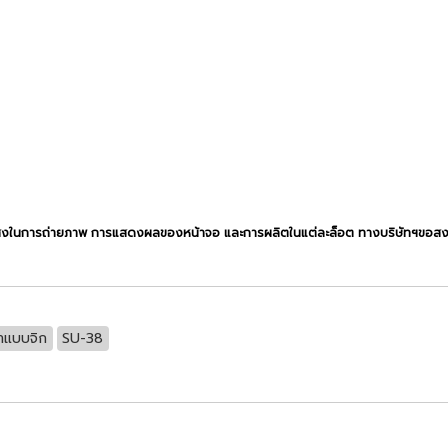
สงในการถ่ายภาพ การแสดงผลของหน้าจอ และการผลิตในแต่ละล็อต ทางบริษัทฯขอสงวนสิท
้ำแบบจิก
SU-38