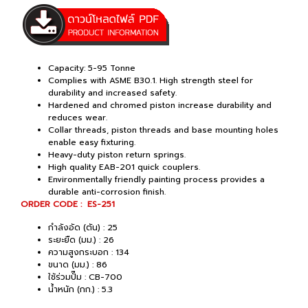
Capacity: 5-95 Tonne
Complies with ASME B30.1. High strength steel for
durability and increased safety.
Hardened and chromed piston increase durability and
reduces wear.
Collar threads, piston threads and base mounting holes
enable easy fixturing.
Heavy-duty piston return springs.
High quality EAB-201 quick couplers.
Environmentally friendly painting process provides a
durable anti-corrosion finish.
ORDER CODE : ES-251
กำลังอัด (ตัน) : 25
ระยะยืด (มม.) : 26
ความสูงกระบอก : 134
ขนาด (มม.) : 86
ใช้ร่วมปั๊ม : CB-700
น้ำหนัก (กก.) : 5.3