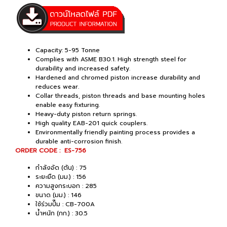
Capacity: 5-95 Tonne
Complies with ASME B30.1. High strength steel for
durability and increased safety.
Hardened and chromed piston increase durability and
reduces wear.
Collar threads, piston threads and base mounting holes
enable easy fixturing.
Heavy-duty piston return springs.
High quality EAB-201 quick couplers.
Environmentally friendly painting process provides a
durable anti-corrosion finish.
ORDER CODE : ES-756
กำลังอัด (ตัน) : 75
ระยะยืด (มม.) : 156
ความสูงกระบอก : 285
ขนาด (มม.) : 146
ใช้ร่วมปั๊ม : CB-700A
น้ำหนัก (กก.) : 30.5