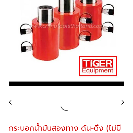
กระบอกน้ำมันสองทาง ดัน-ดึง (ไม่มี