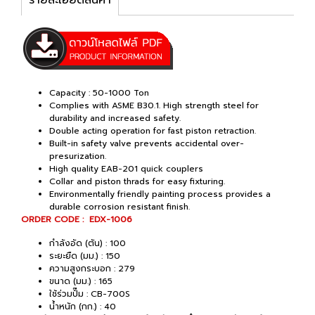
Capacity : 50-1000 Ton
Complies with ASME B30.1. High strength steel for
durability and increased safety.
Double acting operation for fast piston retraction.
Built-in safety valve prevents accidental over-
presurization.
High quality EAB-201 quick couplers
Collar and piston thrads for easy fixturing.
Environmentally friendly painting process provides a
durable corrosion resistant finish.
ORDER CODE : EDX-1006
กำลังอัด (ตัน) : 100
ระยะยืด (มม.) : 150
ความสูงกระบอก : 279
ขนาด (มม.) : 165
ใช้ร่วมปั๊ม : CB-700S
น้ำหนัก (กก.) : 40