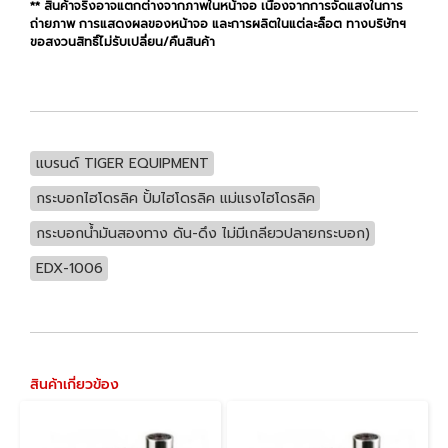
** สินค้าจริงอาจแตกต่างจากภาพในหน้าจอ เนื่องจากการจัดแสงในการ
ถ่ายภาพ การแสดงผลของหน้าจอ และการผลิตในแต่ละล็อต ทางบริษัทฯ
ขอสงวนสิทธิ์ไม่รับเปลี่ยน/คืนสินค้า
แบรนด์ TIGER EQUIPMENT
กระบอกไฮโดรลิค ปั้มไฮโดรลิค แม่แรงไฮโดรลิค
กระบอกน้ำมันสองทาง ดัน-ดึง ไม่มีเกลียวปลายกระบอก)
EDX-1006
สินค้าเกี่ยวข้อง