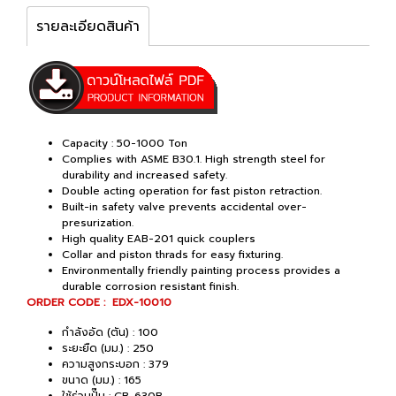
รายละเอียดสินค้า
Capacity : 50-1000 Ton
Complies with ASME B30.1. High strength steel for
durability and increased safety.
Double acting operation for fast piston retraction.
Built-in safety valve prevents accidental over-
presurization.
High quality EAB-201 quick couplers
Collar and piston thrads for easy fixturing.
Environmentally friendly painting process provides a
durable corrosion resistant finish.
ORDER CODE : EDX-10010
กำลังอัด (ตัน) : 100
ระยะยืด (มม.) : 250
ความสูงกระบอก : 379
ขนาด (มม.) : 165
ใช้ร่วมปั๊ม : CB-630B