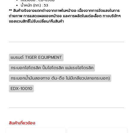
น้ำหนัก (กก.) : 53
** สินค้าจริงอาจแตกต่างจากภาพในหน้าจอ เนื่องจากการจัดแสงในการ
ถ่ายภาพ การแสดงผลของหน้าจอ และการผลิตในแต่ละล็อต ทางบริษัทฯ
ขอสงวนสิทธิ์ไม่รับเปลี่ยน/คืนสินค้า
แบรนด์ TIGER EQUIPMENT
กระบอกไฮโดรลิค ปั้มไฮโดรลิค แม่แรงไฮโดรลิค
กระบอกน้ำมันสองทาง ดัน-ดึง ไม่มีเกลียวปลายกระบอก)
EDX-10010
สินค้าเกี่ยวข้อง