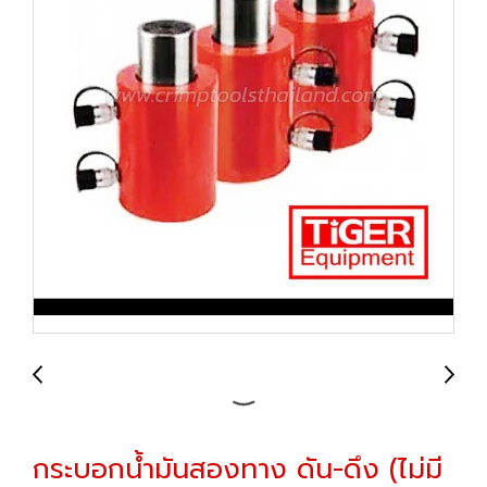
กระบอกน้ำมันสองทาง ดัน-ดึง (ไม่มี