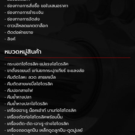
• ช่องทางการสั่งซื้อ ขอใบเสนอราคา
• ช่องทางการชำระเงิน
• ช่องทางการจัดส่ง
• ดาวน์โหลดแคตตาล็อก
• ติดต่อฝ่ายขาย
• ลิงค์
หมวดหมู่สินค้า
• กระบอกไฮโดรลิค-แม่แรงไฮโดรลิค
• ขาตั้งรถยนต์ แท่นยกกระปุกเกียร์ ชะแลงล้อ
• คีมตัดโลหะ ลวด สายเคเบิ้ล
• คีมตัดสายเคเบิ้ลไฮโดรลิค
• คีมปอกสายไฟ
• คีมย้ำหางปลา
• คีมย้ำหางปลาไฮโดรลิค
• เครื่องเจาะรู น็อคเอ้าท์ บานท่อไฮโดรลิค
• เครื่องดัดท่อไฮโดรลิคพร้อมปั๊ม
• เครื่องตัด-ดัด-เจาะรู-ถ่างไฮโดรลิค
• เครื่องถอดลูกปืน เหล็กดูดลูกปืน-ดูดมู่เลย์