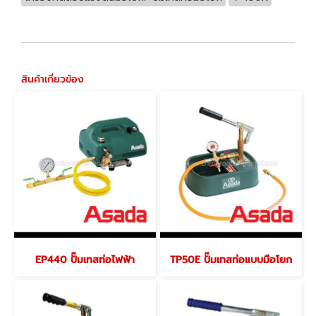
สินค้าเกี่ยวข้อง
EP440 ปั๊มเทสท่อไฟฟ้า
TP50E ปั๊มเทสท่อแบบมือโยก