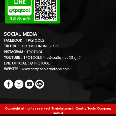
SOCIAL MEDIA
FACEBOOK :
TPQTOOLS
TIKTOK :
TPQTOOLONLINE.STORE
INSTAGRAM :
TPQTOOL
YOUTUBE :
TPQTOOLS ไทยพัฒนสิน ควอลิตี้ ทูลส์
LINE OFFICIAL :
@TPQTOOL
WEBSITE :
www.crimptoolsthailand.com
Copyright all rights reserved. Thaiphatanasin Quality Tools Company
Limited.