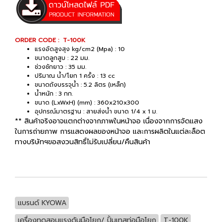
ORDER CODE : T-100K
แรงอัดสูงสุง kg/cm2 (Mpa) : 10
ขนาดลูกสูบ : 22 มม.
ช่วงชักยาว : 35 มม.
ปริมาณ น้ำ/โยก 1 ครั้ง : 13 cc
ขนาดถังบรรจุน้ำ : 5.2 ลิตร (เหล็ก)
น้ำหนัก : 3 กก.
ขนาด (LxWxH) (mm) : 360x210x300
อุปกรณ์มาตรฐาน : สายส่งน้ำ ขนาด 1/4 x 1 ม.
** สินค้าจริงอาจแตกต่างจากภาพในหน้าจอ เนื่องจากการจัดแสง
ในการถ่ายภาพ การแสดงผลของหน้าจอ และการผลิตในแต่ละล็อต
ทางบริษัทฯขอสงวนสิทธิ์ไม่รับเปลี่ยน/คืนสินค้า
แบรนด์ KYOWA
เครื่องทดสอบแรงดันมือโยก/ ปั้มเทสท่อมือโยก
T-100K