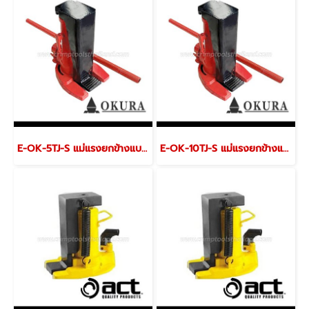
E-OK-5TJ-S แม่แรงยกข้างแบบขันเกลียวระบบก็อกแก็ก-ฟรีมือ ขนาด 5 ตัน "OKURA"
E-OK-10TJ-S แม่แรงยกข้างแบบขันเกลียวระบบก็อกแก็ก-ฟรีมือ ขนาด 10 ตัน "OKURA"