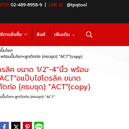
NTER
02-489-8958-9 |
LINE ID :
@tpqtool
ิธีการสั่งซื้อ
ลิงค์
เพิ่มเติม
มปั๊มโยก
 พร้อมปั๊มโยก+ลูกดัดท่อ (ครบชุด) "ACT"(copy)
รลิค ขนาด 1/2"-4"นิ้ว พร้อม
) "ACT"อแป๊บไฮโดรลิค ขนาด
กดัดท่อ (ครบชุด) "ACT"(copy)
มปั๊มโยก+ลูกดัดท่อ (ครบชุด) "ACT"