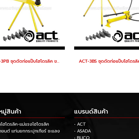
ACT-3PB ชุดดัดท่อแป๊บไฮโดรลิค ขนาด 1/2-3 นิ้ว แบบมือโยก พร้อมลูกดัดท่อ 8 ขนาด "ACT"
ู่สินค้า
แบรนด์สินค้า
กไฮโดรลิค-แม่แรงไฮโดรลิค
• ACT
รถยนต์ แท่นยกกระปุกเกียร์ ชะแลง
• ASADA
• BUCO