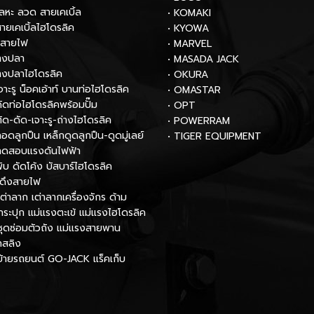
โลหะ ลวด สายเคเบิ้ล
• KOMAKI
สายเคเบิ้ลไฮโดรลิค
• KYOWA
กสายไฟ
• MARVEL
หางปลา
• MASADA JACK
หางปลาไฮโดรลิค
• OKURA
เจาะรู น็อคเอ้าท์ บานท่อไฮโดรลิค
• OMASTAR
งดัดท่อไฮโดรลิคพร้อมปั๊ม
• OPT
ตัด-ดัด-เจาะรู-ถ่างไฮโดรลิค
• POWERRAM
ถอดลูกปืน เหล็กดูดลูกปืน-ดูดมู่เลย์
• TIGER EQUIPMENT
องทดสอบแรงดันไฟฟ้า
พับ ดัดโค้ง บัสบาร์ไฮโดรลิค
์ดึงสายไฟ
เต่าลาก เต่าลากเครื่องจักร ด้าม
กระปุก แม่แรงตะเข้ แม่แรงไฮโดรลิค
ชุดซ่อมตัวถัง แม่แรงสายพาน
กสลิง
นย้ายรถยนต์ GO-JACK แร็คเก็บ