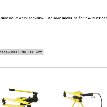
งในการถ่ายภาพ การแสดงผลของหน้าจอ และการผลิตในแต่ละล็อต ทางบริษัทฯขอสงวนสิท
ดรลิคพร้อมปั๊มโยก / ปั๊มไฟฟ้า