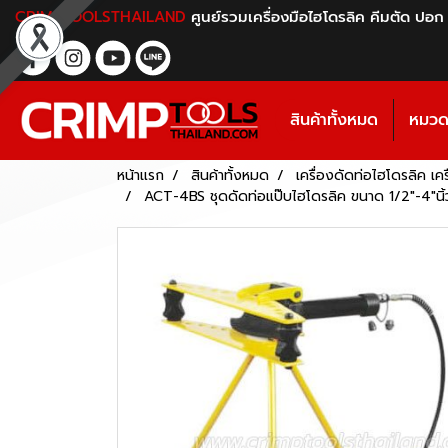
CRIMPTOOLSTHAILAND
ศูนย์รวมเครื่องมือไฮโดรลิค คีมตัด ปอก
สินค้าทั้งหมด
หมวดห
หน้าแรก
สินค้าทั้งหมด
เครื่องดัดท่อไฮโดรลิค เค
ACT-4BS ชุดดัดท่อแป๊บไฮโดรลิค ขนาด 1/2"-4"นิ้ว