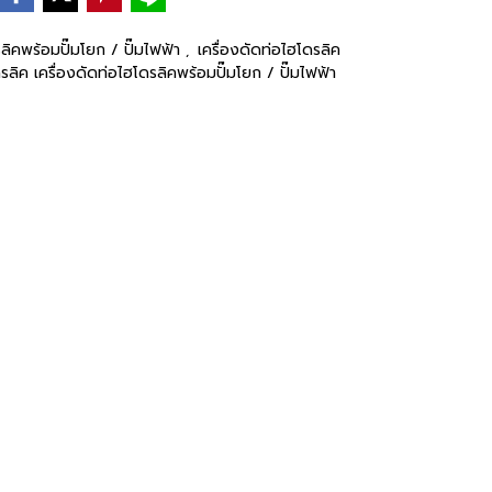
รลิคพร้อมปั๊มโยก / ปั๊มไฟฟ้า
เครื่องดัดท่อไฮโดรลิค
,
ดรลิค เครื่องดัดท่อไฮโดรลิคพร้อมปั๊มโยก / ปั๊มไฟฟ้า