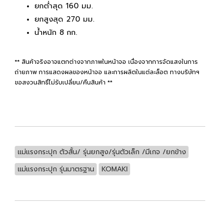
ยกต่ำสุด 160 มม.
ยกสูงสุด 270 มม.
น้ำหนัก 8 กก.
** สินค้าจริงอาจแตกต่างจากภาพในหน้าจอ เนื่องจากการจัดแสงในการ
ถ่ายภาพ การแสดงผลของหน้าจอ และการผลิตในแต่ละล็อต ทางบริษัทฯ
ขอสงวนสิทธิ์ไม่รับเปลี่ยน/คืนสินค้า **
แม่แรงกระปุก ตัวสั้น/ รุ่นยกสูง/รุ่นตัวเล็ก /มีเกจ /ยกข้าง
แม่แรงกระปุก รุ่นมาตรฐาน
KOMAKI