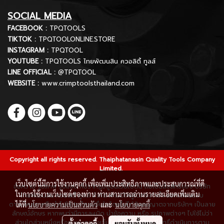
SOCIAL MEDIA
FACEBOOK :
TPQTOOLS
TIKTOK :
TPQTOOLONLINE.STORE
INSTAGRAM :
TPQTOOL
YOUTUBE :
TPQTOOLS ไทยพัฒนสิน ควอลิตี้ ทูลส์
LINE OFFICIAL :
@TPQTOOL
WEBSITE :
www.crimptoolsthailand.com
Copyright all rights reserved. Thaiphatanasin Quality Tools Company
Limited.
เว็บไซต์นี้มีการใช้งานคุกกี้ เพื่อเพิ่มประสิทธิภาพและประสบการณ์ที่ดี
ข้อความ รูปภาพ รูปแบบ ที่ปรากฏอยู่บนเว็บไซต์นี้ ถือเป็นลิขสิทธิ์ของ บริษัท
ในการใช้งานเว็บไซต์ของท่าน ท่านสามารถอ่านรายละเอียดเพิ่มเติม
ไทยพัฒนสิน ควอลิตี้ ทูลส์ จำกัด ห้ามมิให้ผู้ใดกระทำซ้ำ ลอกเลียนแบบ
ดาวน์โหลด หรือนำไปใช้ประโยชน์อื่นใดโดยไม่ได้รับอนุญาตจากบริษัทฯ เป็นลาย
ได้ที่
นโยบายความเป็นส่วนตัว
และ
นโยบายคุกกี้
ลักษณ์อักษร หากพบว่ามีการละเมิด นำข้อความ หรือ รูปภาพต่างๆ ไปใช้ไม่ว่า
ส่วนใดส่วนหนึ่งหรือทั้งหมดของเว็บไซต์ ทางบริษัทฯ มีสิทธิ์ดำเนินการตาม
ตั้งค่าคุกกี้
ยอมรับทั้งหมด