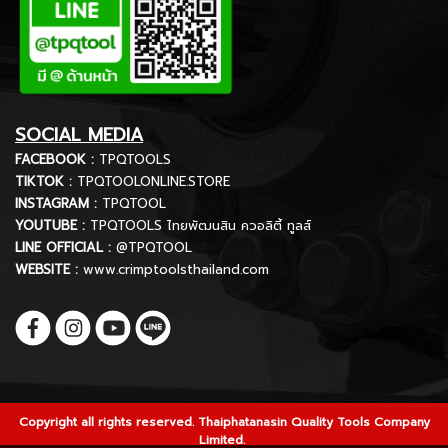
SOCIAL MEDIA
FACEBOOK :
TPQTOOLS
TIKTOK :
TPQTOOLONLINE.STORE
INSTAGRAM :
TPQTOOL
YOUTUBE :
TPQTOOLS ไทยพัฒนสิน ควอลิตี้ ทูลส์
LINE OFFICIAL :
@TPQTOOL
WEBSITE :
www.crimptoolsthailand.com
Copyright all rights reserved. Thaiphatanasin Quality Tools Company
Limited.