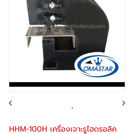
HHM-100H เครื่องเจาะรูไฮดรอลิค