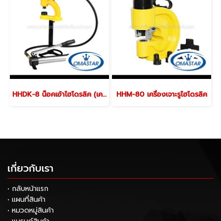
HHDK-8 น็อคเอ้าไฮโดรลิค (เครื่องเจาะรูไฮโดรลิค) ขนาด 6.5 ตัน พร้อมลูก 22,27,34,43,49,60 มม. (แบบไม่รวมปั๊ม - พร้อมปั๊ม)
HHM-80 เครื่องเจาะรูไฮโดรลิค
เกี่ยวกับเรา
• กลับหน้าแรก
• แผนที่สินค้า
• หมวดหมู่สินค้า