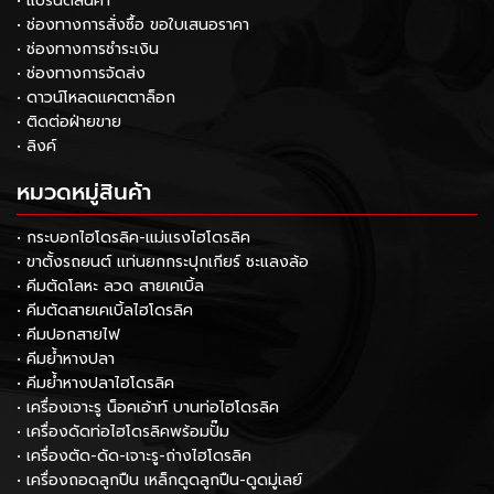
• แบรนด์สินค้า
• ช่องทางการสั่งซื้อ ขอใบเสนอราคา
• ช่องทางการชำระเงิน
• ช่องทางการจัดส่ง
• ดาวน์โหลดแคตตาล็อก
• ติดต่อฝ่ายขาย
• ลิงค์
หมวดหมู่สินค้า
• กระบอกไฮโดรลิค-แม่แรงไฮโดรลิค
• ขาตั้งรถยนต์ แท่นยกกระปุกเกียร์ ชะแลงล้อ
• คีมตัดโลหะ ลวด สายเคเบิ้ล
• คีมตัดสายเคเบิ้ลไฮโดรลิค
• คีมปอกสายไฟ
• คีมย้ำหางปลา
• คีมย้ำหางปลาไฮโดรลิค
• เครื่องเจาะรู น็อคเอ้าท์ บานท่อไฮโดรลิค
• เครื่องดัดท่อไฮโดรลิคพร้อมปั๊ม
• เครื่องตัด-ดัด-เจาะรู-ถ่างไฮโดรลิค
• เครื่องถอดลูกปืน เหล็กดูดลูกปืน-ดูดมู่เลย์