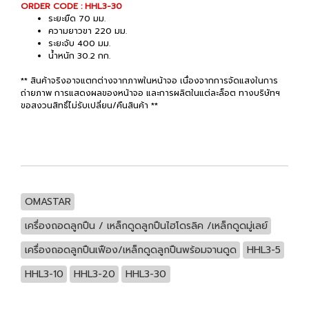
ORDER CODE : HHL3-30
ระยะยืด 70 มม.
ความยาวขา 220 มม.
ระยะจับ 400 มม.
น้ำหนัก 30.2 กก.
** สินค้าจริงอาจแตกต่างจากภาพในหน้าจอ เนื่องจากการจัดแสงในการ
ถ่ายภาพ การแสดงผลของหน้าจอ และการผลิตในแต่ละล็อต ทางบริษัทฯ
ขอสงวนสิทธิ์ไม่รับเปลี่ยน/คืนสินค้า **
OMASTAR
เครื่องถอดลูกปืน / เหล็กดูดลูกปืนไฮโดรลิค /เหล็กดูดมู่เลย์
เครื่องถอดลูกปืนเฟือง/เหล็กดูดลูกปืนพร้อมจานดูด
HHL3-5
HHL3-10
HHL3-20
HHL3-30