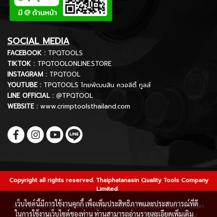
SOCIAL MEDIA
FACEBOOK :
TPQTOOLS
TIKTOK :
TPQTOOLONLINE.STORE
INSTAGRAM :
TPQTOOL
YOUTUBE :
TPQTOOLS ไทยพัฒนสิน ควอลิตี้ ทูลส์
LINE OFFICIAL :
@TPQTOOL
WEBSITE :
www.crimptoolsthailand.com
Copyright all rights reserved. Thaiphatanasin Quality Tools Company
Limited.
เว็บไซต์นี้มีการใช้งานคุกกี้ เพื่อเพิ่มประสิทธิภาพและประสบการณ์ที่ดี
ข้อความ รูปภาพ รูปแบบ ที่ปรากฏอยู่บนเว็บไซต์นี้ ถือเป็นลิขสิทธิ์ของ บริษัท
ในการใช้งานเว็บไซต์ของท่าน ท่านสามารถอ่านรายละเอียดเพิ่มเติม
ไทยพัฒนสิน ควอลิตี้ ทูลส์ จำกัด ห้ามมิให้ผู้ใดกระทำซ้ำ ลอกเลียนแบบ