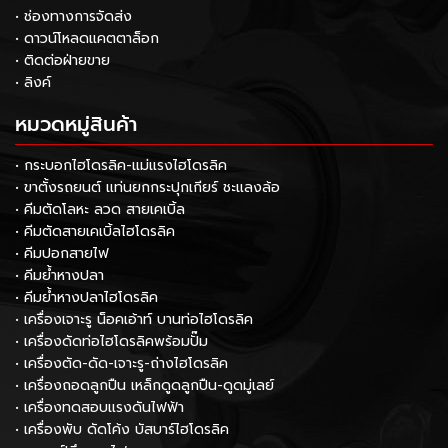
• ช่องทางการจัดส่ง
• ดาวน์โหลดแคตตาล็อก
• ติดต่อฝ่ายขาย
• ลิงค์
หมวดหมู่สินค้า
• กระบอกไฮโดรลิค-แม่แรงไฮโดรลิค
• ขาตั้งรถยนต์ แท่นยกกระปุกเกียร์ ชะแลงล้อ
• คีมตัดโลหะ ลวด สายเคเบิ้ล
• คีมตัดสายเคเบิ้ลไฮโดรลิค
• คีมปอกสายไฟ
• คีมย้ำหางปลา
• คีมย้ำหางปลาไฮโดรลิค
• เครื่องเจาะรู น็อคเอ้าท์ บานท่อไฮโดรลิค
• เครื่องดัดท่อไฮโดรลิคพร้อมปั๊ม
• เครื่องตัด-ดัด-เจาะรู-ถ่างไฮโดรลิค
• เครื่องถอดลูกปืน เหล็กดูดลูกปืน-ดูดมู่เลย์
• เครื่องทดสอบแรงดันไฟฟ้า
• เครื่องพับ ดัดโค้ง บัสบาร์ไฮโดรลิค