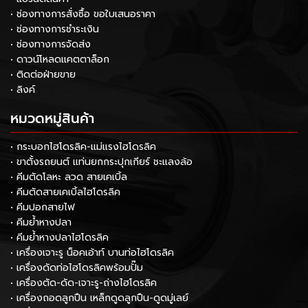
• ช่องทางการสั่งซื้อ ขอใบเสนอราคา
• ช่องทางการชำระเงิน
• ช่องทางการจัดส่ง
• ดาวน์โหลดแคตตาล็อก
• ติดต่อฝ่ายขาย
• ลิงค์
หมวดหมู่สินค้า
• กระบอกไฮโดรลิค-แม่แรงไฮโดรลิค
• ขาตั้งรถยนต์ แท่นยกกระปุกเกียร์ ชะแลงล้อ
• คีมตัดโลหะ ลวด สายเคเบิ้ล
• คีมตัดสายเคเบิ้ลไฮโดรลิค
• คีมปอกสายไฟ
• คีมย้ำหางปลา
• คีมย้ำหางปลาไฮโดรลิค
• เครื่องเจาะรู น็อคเอ้าท์ บานท่อไฮโดรลิค
• เครื่องดัดท่อไฮโดรลิคพร้อมปั๊ม
• เครื่องตัด-ดัด-เจาะรู-ถ่างไฮโดรลิค
• เครื่องถอดลูกปืน เหล็กดูดลูกปืน-ดูดมู่เลย์