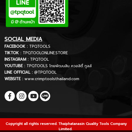
SOCIAL MEDIA
FACEBOOK :
TPQTOOLS
TIKTOK :
TPQTOOLONLINE.STORE
INSTAGRAM :
TPQTOOL
YOUTUBE :
TPQTOOLS ไทยพัฒนสิน ควอลิตี้ ทูลส์
LINE OFFICIAL :
@TPQTOOL
WEBSITE :
www.crimptoolsthailand.com
Copyright all rights reserved. Thaiphatanasin Quality Tools Company
Limited.