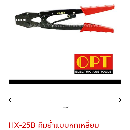
HX-25B คีมย้ำแบบหกเหลี่ยม