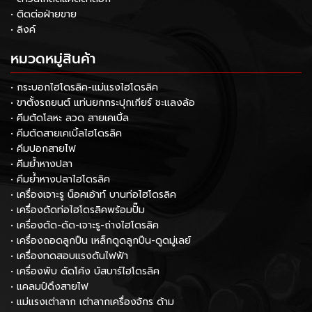
• ติดต่อฝ่ายขาย
• ลิงค์
หมวดหมู่สินค้า
• กระบอกไฮโดรลิค-แม่แรงไฮโดรลิค
• ขาตั้งรถยนต์ แท่นยกกระปุกเกียร์ ชะแลงล้อ
• คีมตัดโลหะ ลวด สายเคเบิ้ล
• คีมตัดสายเคเบิ้ลไฮโดรลิค
• คีมปอกสายไฟ
• คีมย้ำหางปลา
• คีมย้ำหางปลาไฮโดรลิค
• เครื่องเจาะรู น็อคเอ้าท์ บานท่อไฮโดรลิค
• เครื่องดัดท่อไฮโดรลิคพร้อมปั๊ม
• เครื่องตัด-ดัด-เจาะรู-ถ่างไฮโดรลิค
• เครื่องถอดลูกปืน เหล็กดูดลูกปืน-ดูดมู่เลย์
• เครื่องทดสอบแรงดันไฟฟ้า
• เครื่องพับ ดัดโค้ง บัสบาร์ไฮโดรลิค
• แคลมป์ดึงสายไฟ
• แม่แรงเต่าลาก เต่าลากเครื่องจักร ด้าม