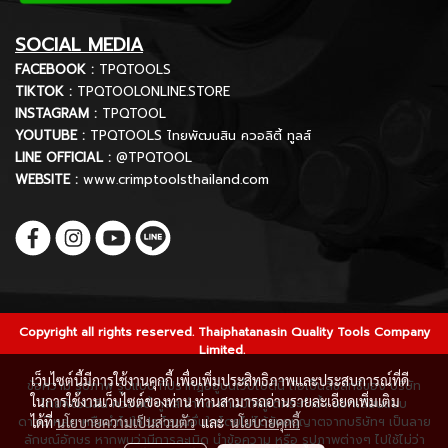
SOCIAL MEDIA
FACEBOOK :
TPQTOOLS
TIKTOK :
TPQTOOLONLINE.STORE
INSTAGRAM :
TPQTOOL
YOUTUBE :
TPQTOOLS ไทยพัฒนสิน ควอลิตี้ ทูลส์
LINE OFFICIAL :
@TPQTOOL
WEBSITE :
www.crimptoolsthailand.com
Copyright all rights reserved. Thaiphatanasin Quality Tools Company
Limited.
เว็บไซต์นี้มีการใช้งานคุกกี้ เพื่อเพิ่มประสิทธิภาพและประสบการณ์ที่ดี
ข้อความ รูปภาพ รูปแบบ ที่ปรากฏอยู่บนเว็บไซต์นี้ ถือเป็นลิขสิทธิ์ของ บริษัท
ในการใช้งานเว็บไซต์ของท่าน ท่านสามารถอ่านรายละเอียดเพิ่มเติม
ไทยพัฒนสิน ควอลิตี้ ทูลส์ จำกัด ห้ามมิให้ผู้ใดกระทำซ้ำ ลอกเลียนแบบ
ดาวน์โหลด หรือนำไปใช้ประโยชน์อื่นใดโดยไม่ได้รับอนุญาตจากบริษัทฯ เป็นลาย
ได้ที่
นโยบายความเป็นส่วนตัว
และ
นโยบายคุกกี้
ลักษณ์อักษร หากพบว่ามีการละเมิด นำข้อความ หรือ รูปภาพต่างๆ ไปใช้ไม่ว่า