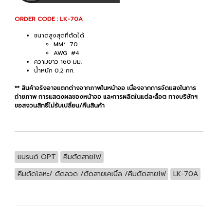
ORDER CODE : LK-70A
ขนาดสูงสุดที่ตัดได้
MM² 70
AWG #4
ความยาว 160 มม.
น้ำหนัก 0.2 กก.
** สินค้าจริงอาจแตกต่างจากภาพในหน้าจอ เนื่องจากการจัดแสงในการ
ถ่ายภาพ การแสดงผลของหน้าจอ และการผลิตในแต่ละล็อต ทางบริษัทฯ
ขอสงวนสิทธิ์ไม่รับเปลี่ยน/คืนสินค้า
แบรนด์ OPT
คีมตัดสายไฟ
คีมตัดโลหะ/ ตัดลวด /ตัดสายเคเบิ้ล /คีมตัดสายไฟ
LK-70A